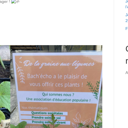
J
tager !
l
J
2
F
A